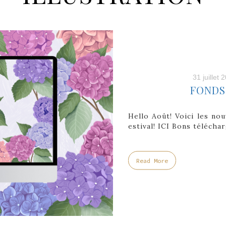
31 juillet 
FONDS
Hello Août! Voici les no
estival! ICI Bons téléch
Read More