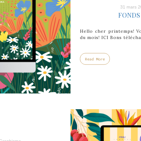
31 mars 2
FONDS 
Hello cher printemps! Vo
du mois! ICI Bons téléch
Read More
Graphisme