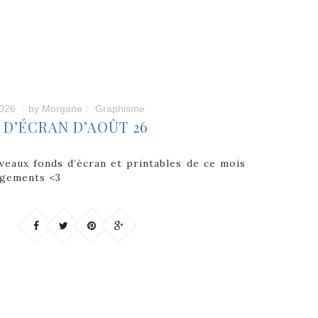
2026
by
Morgane
Graphisme
 D’ÉCRAN D’AOÛT 26
uveaux fonds d’écran et printables de ce mois
argements <3