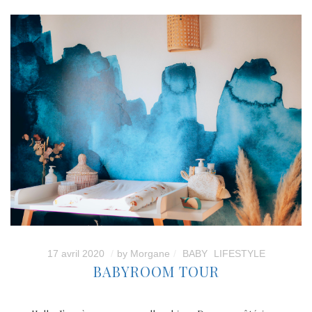
17 avril 2020
by
Morgane
BABY
LIFESTYLE
BABYROOM TOUR