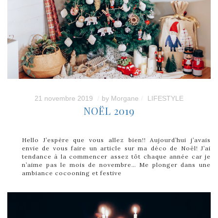
21 novembre 2019
by
Morgane
LIFESTYLE
NOËL 2019
Hello J’espère que vous allez bien!! Aujourd’hui j’avais
envie de vous faire un article sur ma déco de Noël! J’ai
tendance à la commencer assez tôt chaque année car je
n’aime pas le mois de novembre… Me plonger dans une
ambiance cocooning et festive