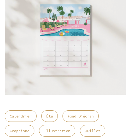
Calendrier
Été
Fond D'écran
Graphisme
Illustration
Juillet