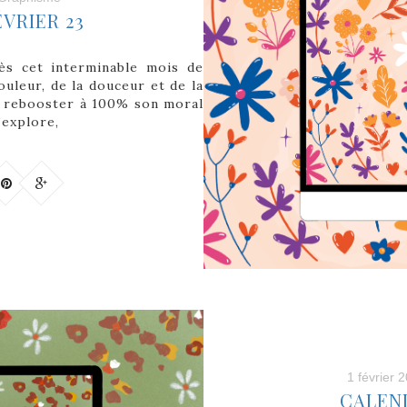
VRIER 23
ès cet interminable mois de
ouleur, de la douceur et de la
 et rebooster à 100% son moral
’explore,
1 février 
CALEND