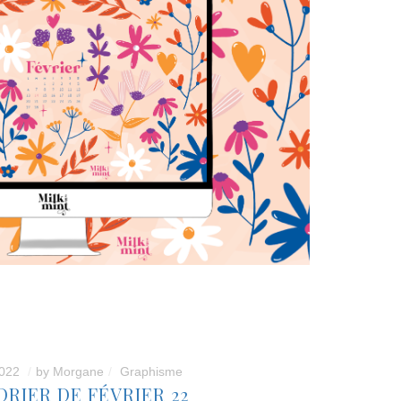
2022
by
Morgane
Graphisme
RIER DE FÉVRIER 22