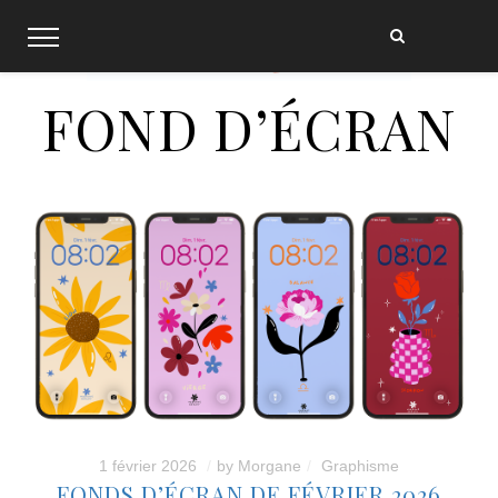
Skip
to
content
FOND D’ÉCRAN
1 février 2026
by
Morgane
Graphisme
FONDS D’ÉCRAN DE FÉVRIER 2026