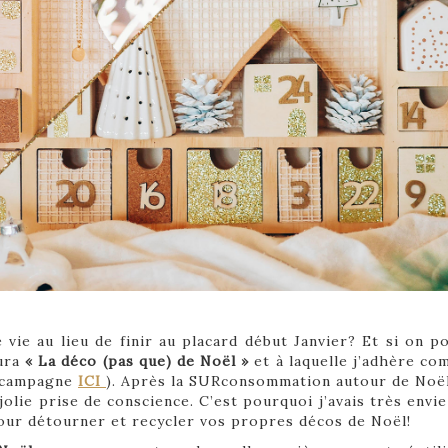
vie au lieu de finir au placard début Janvier? Et si on pou
tura
« La déco (pas que) de Noël »
et à laquelle j’adhère c
e campagne
ICI
). Après la SURconsommation autour de Noël, 
lie prise de conscience. C’est pourquoi j’avais très envie 
 pour détourner et recycler vos propres décos de Noël!