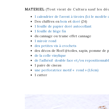
MATERIEL
(Tout vient de Cultura sauf les dé
1 calendrier de l’avent à tiroirs (Ici le modèle 
Des chiffres en
bois
et
doré
(24)
1 feuille de papier doré autocollant
1 feuille de liège fin
du cannage ou trame effet cannage
1 miroir rond
des petites vis à crochets
des décos de Noël (étoiles, sapin, pomme de pi
de la colle vinylique
de l’adhésif double face et/
ou repositionnabl
1 paire de ciseau
une perforatrice motif « rond » (1,6cm)
1 cutter