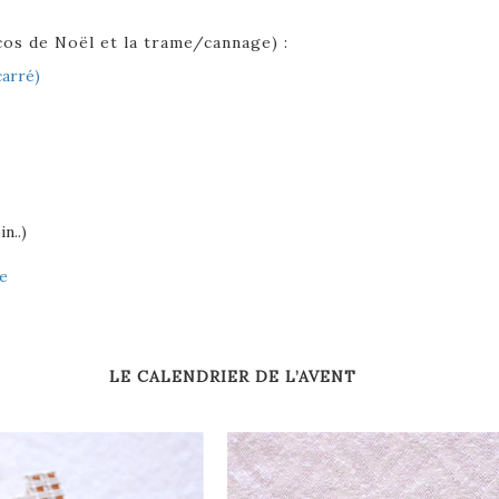
cos de Noël et la trame/cannage) :
carré)
n..)
e
LE CALENDRIER DE L’AVENT