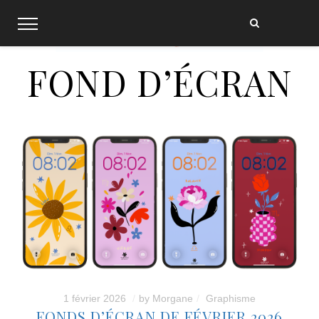
Skip
to
content
FOND D’ÉCRAN
1 février 2026
by
Morgane
Graphisme
FONDS D’ÉCRAN DE FÉVRIER 2026