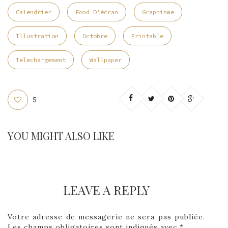
Calendrier
Fond D'écran
Graphisme
Illustration
Octobre
Printable
Telechargement
Wallpaper
5
YOU MIGHT ALSO LIKE
LEAVE A REPLY
Votre adresse de messagerie ne sera pas publiée.
Les champs obligatoires sont indiqués avec
*