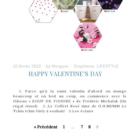
10 février 2015
by
Morgane
Graphisme
LIFESTYLE
HAPPY VALENTINE’S DAY
1. Parce qu’à la saint valentin d’abord on mange
beaucoup et on boit un coup, on commence avec le
Gâteau « KOUP DE FOUDRE » de Frédéric Michalak (Un
régal visuel) 2..Le Coffret Rosé time de G.H.MUMM Le
Tchin tchin Girly à souhait! 3.Les éclairs
« Précédent
1
…
7
8
9