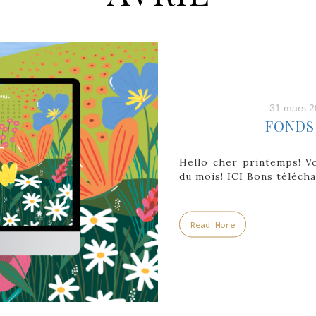
31 mars 2
FONDS 
Hello cher printemps! Vo
du mois! ICI Bons téléch
Read More