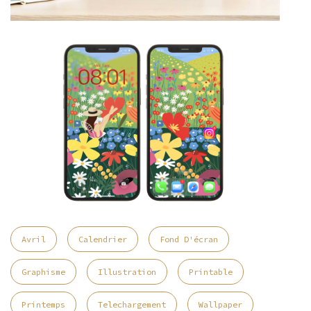
Avril
Calendrier
Fond D'écran
Graphisme
Illustration
Printable
Printemps
Telechargement
Wallpaper