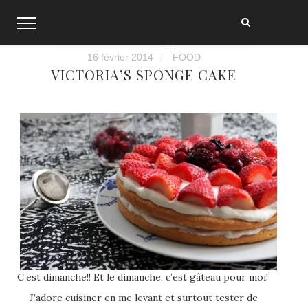
Skip
to
content
16 février 2014
FOOD
VICTORIA’S SPONGE CAKE
C’est dimanche!! Et le dimanche, c’est gâteau pour moi!
J’adore cuisiner en me levant et surtout tester de