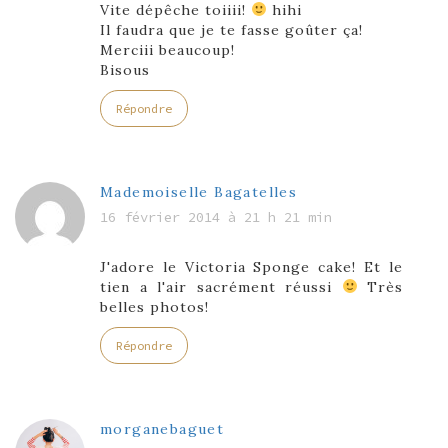
Vite dépêche toiiii!
hihi
Il faudra que je te fasse goûter ça!
Merciii beaucoup!
Bisous
Répondre
Mademoiselle Bagatelles
16 février 2014 à 21 h 21 min
J'adore le Victoria Sponge cake! Et le
tien a l'air sacrément réussi
Très
belles photos!
Répondre
morganebaguet