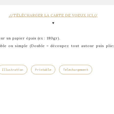
//TÉLÉCHARGER LA CARTE DE VOEUX ICI//
♥
ur un papier épais (ex : 180gr).
ouble ou simple (Double = découpez tout autour puis pli
Illustration
Printable
Telechargement