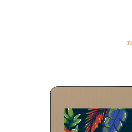
Té
____________________