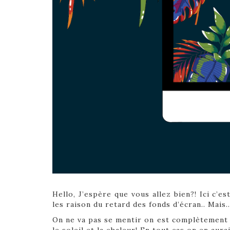
Hello, J’espère que vous allez bien?! Ici c’e
les raison du retard des fonds d’écran.. Mais…. 
On ne va pas se mentir on est complètement 