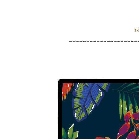
Té
____________________