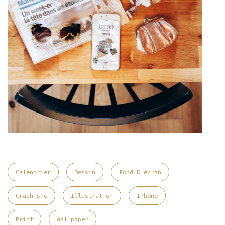
Calendrier
Dessin
Fond D'écran
Graphisme
Illustration
IPhone
Print
Wallpaper