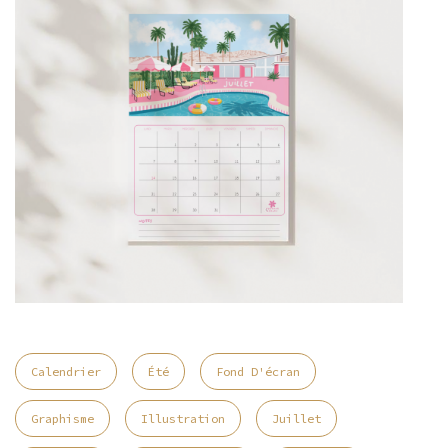
Calendrier
Été
Fond D'écran
Graphisme
Illustration
Juillet