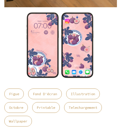
Figue
Fond D'écran
Illustration
Octobre
Printable
Telechargement
Wallpaper