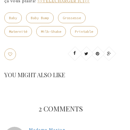
ça vous plaira!
>>TÉLÉCHARGER ICI<<
Baby
Baby Bump
Grossesse
Maternité
Milk-Shake
Printable
YOU MIGHT ALSO LIKE
2 COMMENTS
Madame Marion