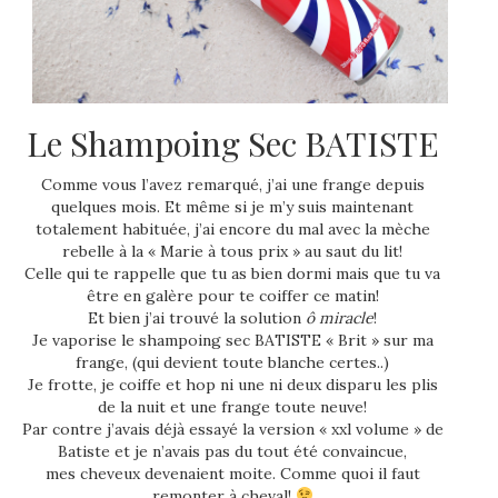
Le Shampoing Sec BATISTE
Comme vous l’avez remarqué, j’ai une frange depuis
quelques mois. Et même si je m’y suis maintenant
totalement habituée, j’ai encore du mal avec la mèche
rebelle à la « Marie à tous prix » au saut du lit!
Celle qui te rappelle que tu as bien dormi mais que tu va
être en galère pour te coiffer ce matin!
Et bien j’ai trouvé la solution
ô miracle
!
Je vaporise le shampoing sec BATISTE « Brit » sur ma
frange, (qui devient toute blanche certes..)
Je frotte, je coiffe et hop ni une ni deux disparu les plis
de la nuit et une frange toute neuve!
Par contre j’avais déjà essayé la version « xxl volume » de
Batiste et je n’avais pas du tout été convaincue,
mes cheveux devenaient moite. Comme quoi il faut
remonter à cheval!