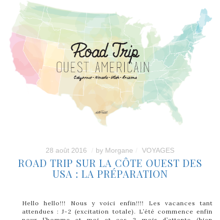
28 août 2016
by
Morgane
VOYAGES
ROAD TRIP SUR LA CÔTE OUEST DES
USA : LA PRÉPARATION
Hello hello!!! Nous y voici enfin!!!! Les vacances tant
attendues : J-2 (excitation totale). L’été commence enfin
pour l’homme et moi et ces 2 mois d’attente (bien