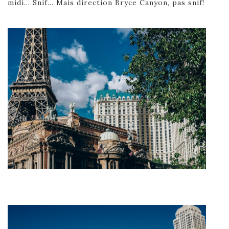
midi… Snif… Mais direction Bryce Canyon, pas snif!