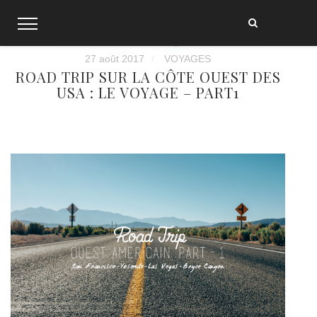
Skip
to
content
27 août 2017
VOYAGES
ROAD TRIP SUR LA CÔTE OUEST DES
USA : LE VOYAGE – PART1