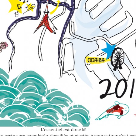
L’essentiel est donc là!
te carte sera complétée, densifiée et ajustée à mon retour c’est cer