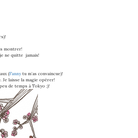
s)!
us montrer!
e ne quitte jamais!
aux (
Fanny
tu m’as convaincue)!
. Je laisse la magie opérer!
peu de temps à Tokyo ;)!